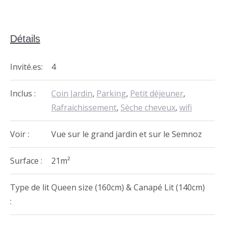
Détails
Invité.es:
4
Inclus :
Coin Jardin
,
Parking
,
Petit déjeuner
,
Rafraichissement
,
Sèche cheveux
,
wifi
Voir :
Vue sur le grand jardin et sur le Semnoz
Surface :
21m²
Type de lit
Queen size (160cm) & Canapé Lit (140cm)
: