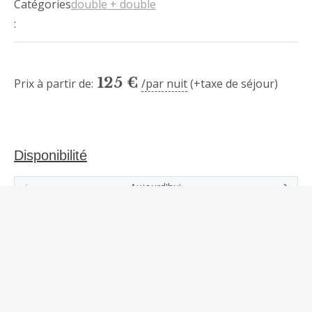
Catégories
double + double
:
125
€
Prix à partir de:
par nuit
(+taxe de séjour)
Disponibilité
Aujourd'hui
Lu
Ma
Me
Je
Ve
Sa
Di
1
2
3
4
5
6
7
8
9
10
11
12
13
14
15
16