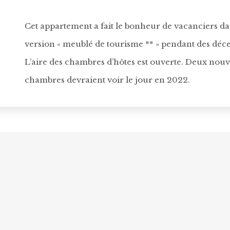
Cet appartement a fait le bonheur de vacanciers da
version « meublé de tourisme ** » pendant des déc
L’aire des chambres d’hôtes est ouverte. Deux nouv
chambres devraient voir le jour en 2022.
VENDREDI 17 SEPTEMBRE 2021
PAR
CYRILLE
PUBLIÉ DANS
HISTOIRE