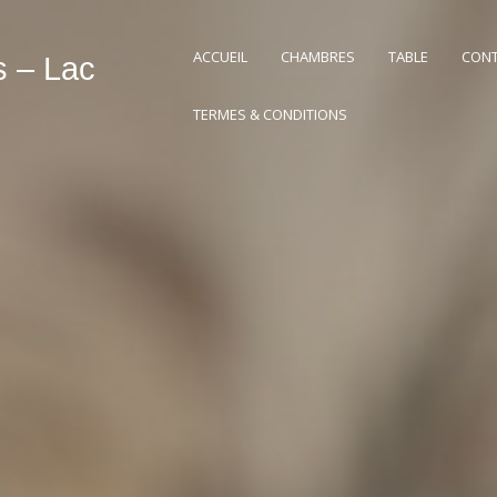
ACCUEIL
CHAMBRES
TABLE
CON
s – Lac
TERMES & CONDITIONS