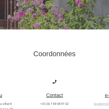
Coordonnées
u
Contact
e
u villard
+33 (0) 7 69 08 91 02
locations[
Jorioz, FR