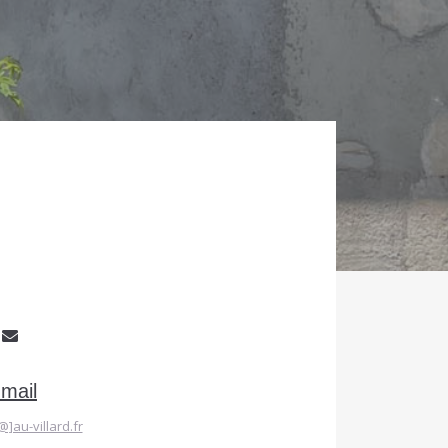
-mail
@]au-villard.fr