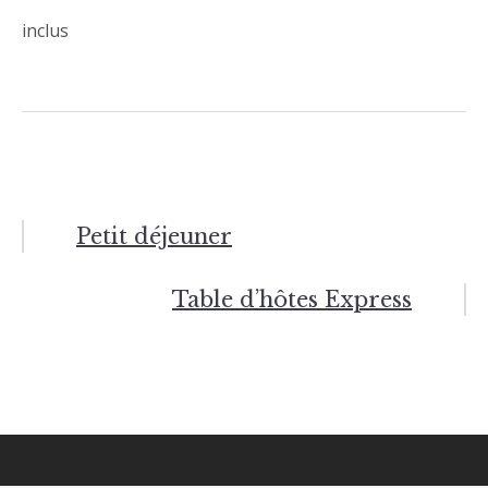
inclus
Petit déjeuner
Navigation
de
Table d’hôtes Express
l’article