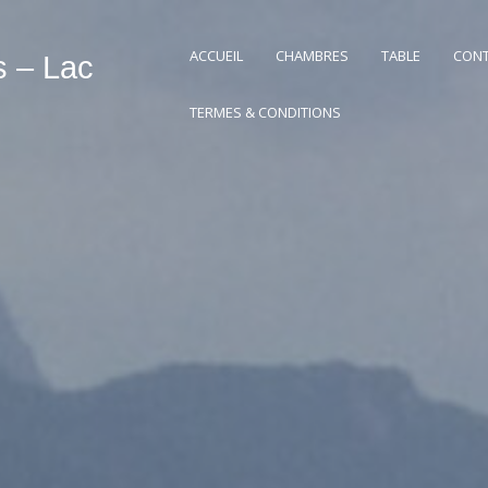
ACCUEIL
CHAMBRES
TABLE
CON
s – Lac
TERMES & CONDITIONS